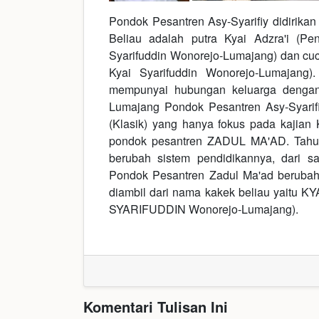
Pondok Pesantren Asy-Syarifiy didirikan
Beliau adalah putra Kyai Adzra'i (P
Syarifuddin Wonorejo-Lumajang) dan cucu
Kyai Syarifuddin Wonorejo-Lumajang
mempunyai hubungan keluarga dengan
Lumajang Pondok Pesantren Asy-Syarif
(Klasik) yang hanya fokus pada kajia
pondok pesantren ZADUL MA'AD. Tah
berubah sistem pendidikannya, dari s
Pondok Pesantren Zadul Ma'ad beruba
diambil dari nama kakek beliau yaitu 
SYARIFUDDIN Wonorejo-Lumajang).
Komentari Tulisan Ini