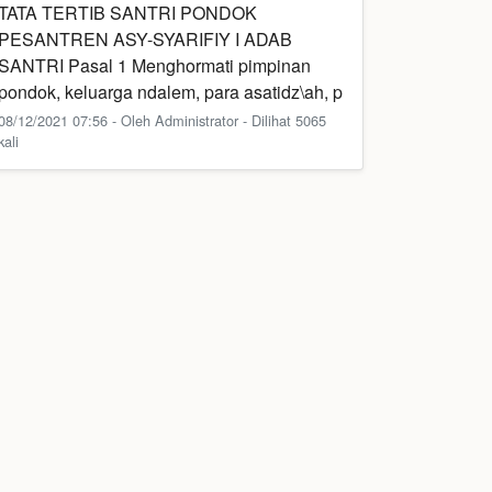
TATA TERTIB SANTRI PONDOK
PESANTREN ASY-SYARIFIY I ADAB
SANTRI Pasal 1 Menghormati pimpinan
pondok, keluarga ndalem, para asatidz\ah, p
08/12/2021 07:56 - Oleh Administrator - Dilihat 5065
kali