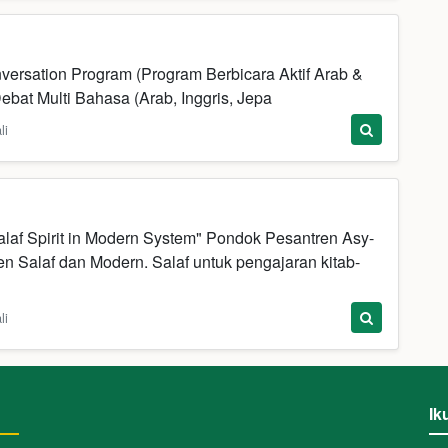
nversation Program (Program Berbicara Aktif Arab &
Debat Multi Bahasa (Arab, Inggris, Jepa
li
laf Spirit in Modern System" Pondok Pesantren Asy-
n Salaf dan Modern. Salaf untuk pengajaran kitab-
li
Ik