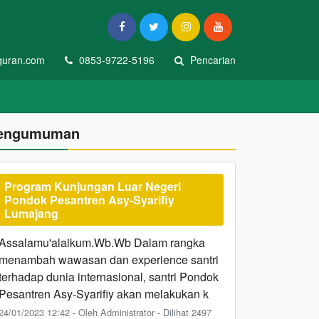
quran.com
0853-9722-5196
Pencarian
engumuman
Program Kunjungan Luar Negeri
Pondok Pesantren Asy-Syarifiy
Lumajang
Assalamu'alaikum.Wb.Wb Dalam rangka
menambah wawasan dan experience santri
terhadap dunia internasional, santri Pondok
Pesantren Asy-Syarifiy akan melakukan k
24/01/2023 12:42 - Oleh Administrator - Dilihat 2497