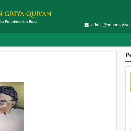
 GRIYA QUR'AN
co Pesantren) Kota Bogor
admin@ponpesgriya
P