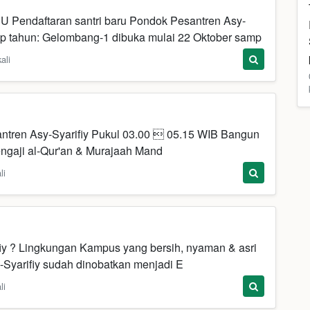
daftaran santri baru Pondok Pesantren Asy-
iap tahun: Gelombang-1 dibuka mulai 22 Oktober samp
ali
ntren Asy-Syarifiy Pukul 03.00  05.15 WIB Bangun
Mengaji al-Qur'an & Murajaah Mand
li
iy ? Lingkungan Kampus yang bersih, nyaman & asri
-Syarifiy sudah dinobatkan menjadi E
li